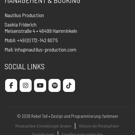
MANAGEMENT & BOOKING
Nautilus Production
Saskia Friderich
Meisenstraße 4 • 46499 Hamminkeln
Mobil: +49 (0) 172-142 607 5
Mail:
info@nautilus-production.com
SOCIAL LINKS
© 2026 Rebel Tell • Design und Programmierung:
farbmeer
❘
Privatsphäre-Einstellungen ändern
Historie der Privatsphäre-
❘
Einstellungen
Einwilligungen widerrufen