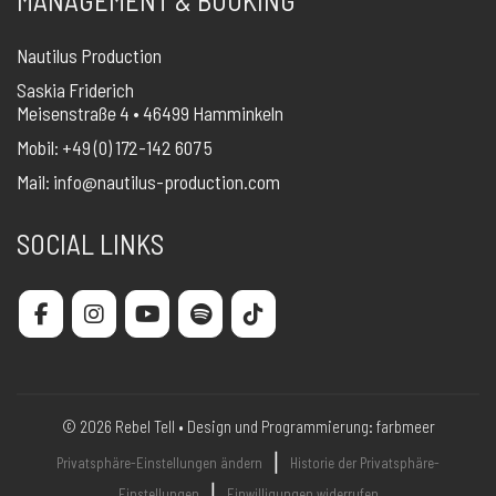
MANAGEMENT & BOOKING
Nautilus Production
Saskia Friderich
Meisenstraße 4 • 46499 Hamminkeln
Mobil: +49 (0) 172-142 607 5
Mail:
info@nautilus-production.com
SOCIAL LINKS
© 2026 Rebel Tell • Design und Programmierung:
farbmeer
❘
Privatsphäre-Einstellungen ändern
Historie der Privatsphäre-
❘
Einstellungen
Einwilligungen widerrufen