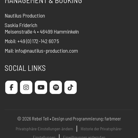
MANAGEMENT & BOOKING
Nautilus Production
Saskia Friderich
Meisenstraße 4 • 46499 Hamminkeln
Mobil: +49 (0) 172-142 607 5
Mail:
info@nautilus-production.com
SOCIAL LINKS
© 2026 Rebel Tell • Design und Programmierung:
farbmeer
❘
Privatsphäre-Einstellungen ändern
Historie der Privatsphäre-
❘
Einstellungen
Einwilligungen widerrufen